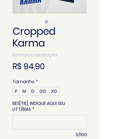
Cropped
Karma
Nenhuma avaliação
Preço
R$ 94,90
Tamanho
*
P
M
G
GG
XG
BES[TIE], INDIQUE AQUI SEU
UTT/BIAS
*
0/100