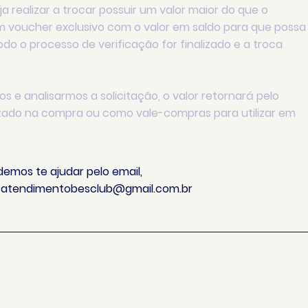
 realizar a trocar possuir um valor maior do que o
um voucher exclusivo com o valor em saldo para que possa
do o processo de verificação for finalizado e a troca
 e analisarmos a solicitação, o valor retornará pelo
ado na compra ou como vale-compras para utilizar em
emos te ajudar pelo email,
o
atendimentobesclub@gmail.com.br