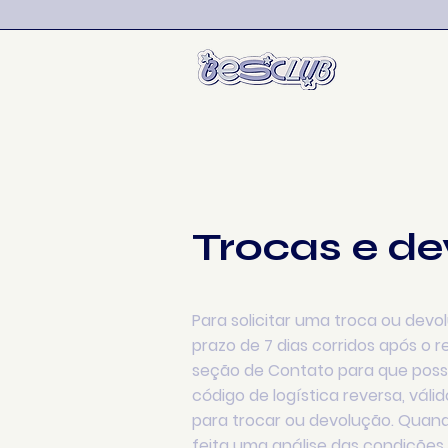
Trocas e d
Para solicitar uma troca ou dev
prazo de 7 dias corridos após o 
seção de Contato para que possa
código de logística reversa, váli
para trocar ou devolução. Quand
feita uma análise das condiçõe