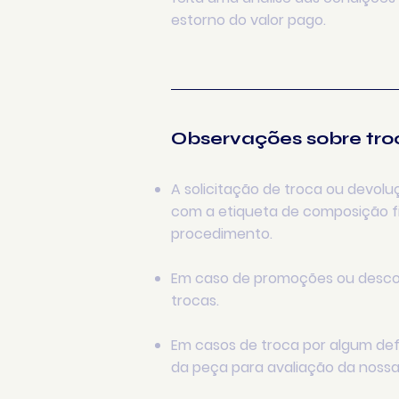
estorno do valor pago.
Observações sobre tro
A solicitação de troca ou devolu
com a etiqueta de composição fix
procedimento.
Em caso de promoções ou desco
trocas.
Em casos de troca por algum def
da peça para avaliação da nossa