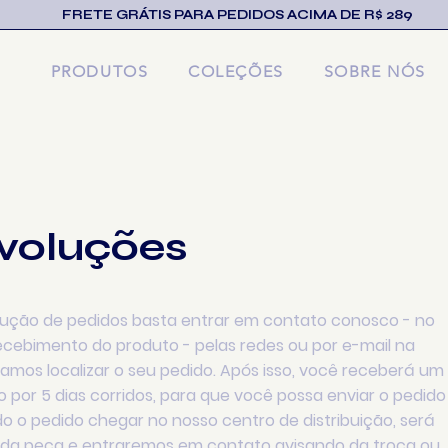
FRETE GRÁTIS PARA PEDIDOS ACIMA DE R$ 289
PRODUTOS
COLEÇÕES
SOBRE NÓS
evoluções
olução de pedidos basta entrar em contato conosco - no
recebimento do produto - pelas redes ou por e-mail na
mos localizar o seu pedido. Após isso, você receberá um
do por 5 dias corridos, para que você possa enviar o pedido
o o pedido chegar no nosso centro de distribuição, será
s da peça e entraremos em contato avisando da troca ou