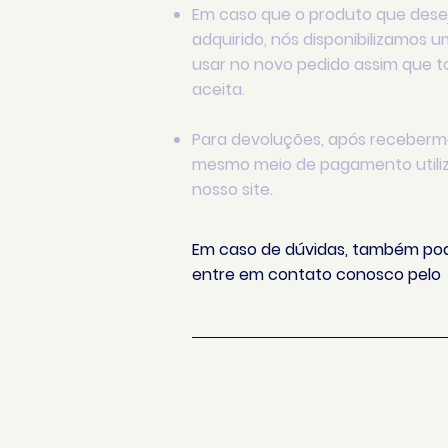
Em caso que o produto que deseja
adquirido, nós disponibilizamos 
usar no novo pedido assim que to
aceita.
Para devoluções, após recebermos
mesmo meio de pagamento utiliz
nosso site.
Em caso de dúvidas, também pod
entre em contato conosco pel